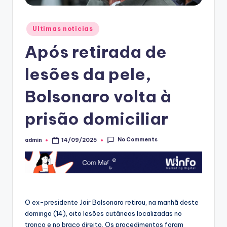
Posted
Ultimas noticias
in
Após retirada de
lesões da pele,
Bolsonaro volta à
prisão domiciliar
No Comments
admin
14/09/2025
Posted
by
O ex-presidente Jair Bolsonaro retirou, na manhã deste
domingo (14), oito lesões cutâneas localizadas no
tronco e no braço direito. Os procedimentos foram