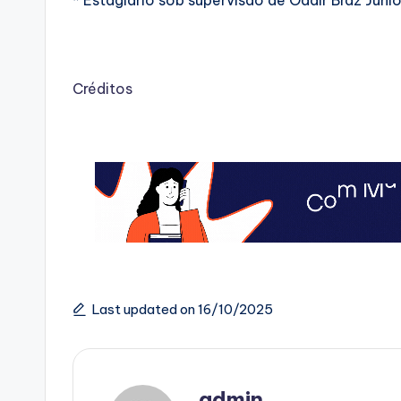
* Estagiário sob supervisão de Odair Braz Junio
Créditos
Last updated on 16/10/2025
admin