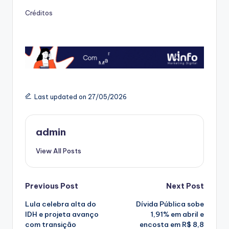
Créditos
Last updated on 27/05/2026
admin
View All Posts
Post
Previous Post
Next Post
Lula celebra alta do
Dívida Pública sobe
navigation
IDH e projeta avanço
1,91% em abril e
com transição
encosta em R$ 8,8