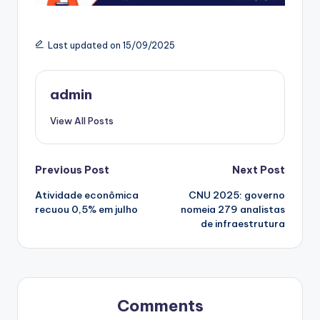
Last updated on 15/09/2025
admin
View All Posts
Post
Previous Post
Next Post
Atividade econômica
CNU 2025: governo
navigation
recuou 0,5% em julho
nomeia 279 analistas
de infraestrutura
Comments