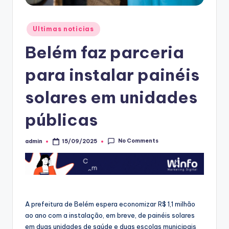
Posted
Ultimas noticias
in
Belém faz parceria
para instalar painéis
solares em unidades
públicas
No Comments
admin
15/09/2025
Posted
by
A prefeitura de Belém espera economizar R$ 1,1 milhão
ao ano com a instalação, em breve, de painéis solares
em duas unidades de saúde e duas escolas municipais