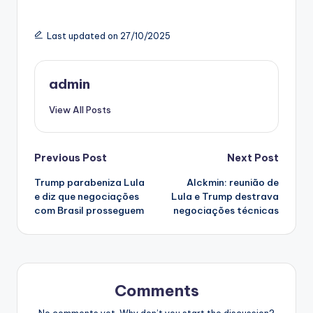
Last updated on 27/10/2025
admin
View All Posts
Post
Previous Post
Next Post
Trump parabeniza Lula
Alckmin: reunião de
navigation
e diz que negociações
Lula e Trump destrava
com Brasil prosseguem
negociações técnicas
Comments
No comments yet. Why don’t you start the discussion?