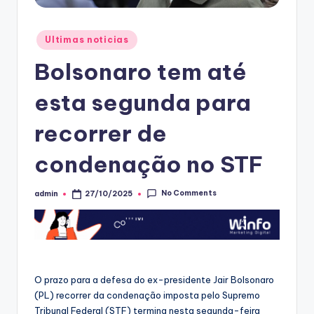
Posted
Ultimas noticias
in
Bolsonaro tem até
esta segunda para
recorrer de
condenação no STF
No Comments
admin
27/10/2025
Posted
by
O prazo para a defesa do ex-presidente Jair Bolsonaro
(PL) recorrer da condenação imposta pelo Supremo
Tribunal Federal (STF) termina nesta segunda-feira