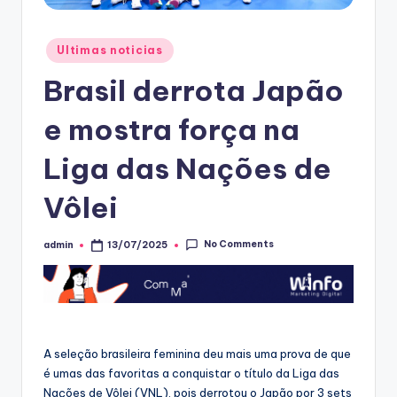
Posted
Ultimas noticias
in
Brasil derrota Japão
e mostra força na
Liga das Nações de
Vôlei
No Comments
admin
13/07/2025
Posted
by
A seleção brasileira feminina deu mais uma prova de que
é umas das favoritas a conquistar o título da Liga das
Nações de Vôlei (VNL), pois derrotou o Japão por 3 sets