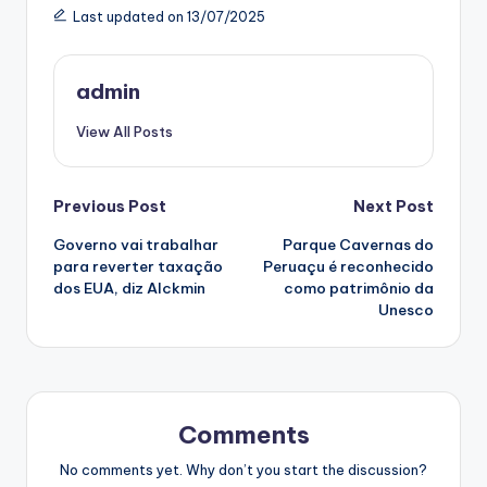
Last updated on 13/07/2025
admin
View All Posts
Post
Previous Post
Next Post
Governo vai trabalhar
Parque Cavernas do
navigation
para reverter taxação
Peruaçu é reconhecido
dos EUA, diz Alckmin
como patrimônio da
Unesco
Comments
No comments yet. Why don’t you start the discussion?