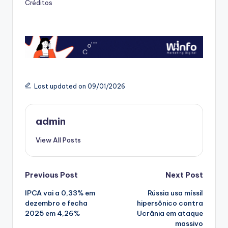
Créditos
Last updated on 09/01/2026
admin
View All Posts
Post
Previous Post
Next Post
IPCA vai a 0,33% em
Rússia usa míssil
navigation
dezembro e fecha
hipersônico contra
2025 em 4,26%
Ucrânia em ataque
massivo