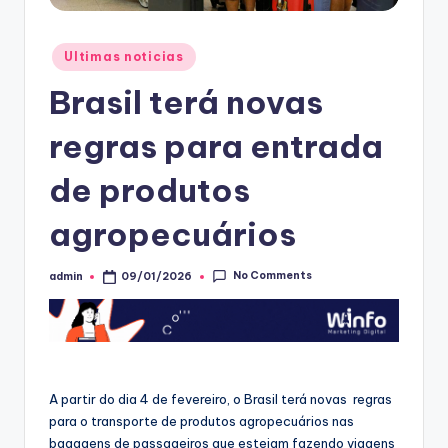
Posted
Ultimas noticias
in
Brasil terá novas
regras para entrada
de produtos
agropecuários
No Comments
admin
09/01/2026
Posted
by
A partir do dia 4 de fevereiro, o Brasil terá novas regras
para o transporte de produtos agropecuários nas
bagagens de passageiros que estejam fazendo viagens