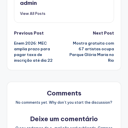
admin
View All Posts
Post
Previous Post
Next Post
Enem 2026: MEC
Mostra gratuita com
navigation
amplia prazo para
67 artistas ocupa
pagar taxa de
Parque Glória Maria no
inscrição até dia 22
Rio
Comments
No comments yet. Why don’t you start the discussion?
Deixe um comentário
O seu endereço de e-mail não será publicado.
Campos