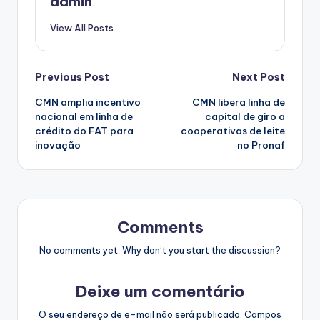
admin
View All Posts
Post
Previous Post
Next Post
CMN amplia incentivo
CMN libera linha de
navigation
nacional em linha de
capital de giro a
crédito do FAT para
cooperativas de leite
inovação
no Pronaf
Comments
No comments yet. Why don’t you start the discussion?
Deixe um comentário
O seu endereço de e-mail não será publicado.
Campos