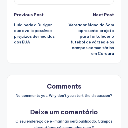
Post
Previous Post
Next Post
Lula pede a Durigan
Vereador Mano do Som
navigation
que avalie possíveis
apresenta projeto
prejuízos de medidas
para fortalecer o
dos EUA
futebol de várzea e os
campos comunitários
em Caruaru
Comments
No comments yet. Why don’t you start the discussion?
Deixe um comentário
O seu endereço de e-mail não será publicado.
Campos
obrigatórios são marcados com
*