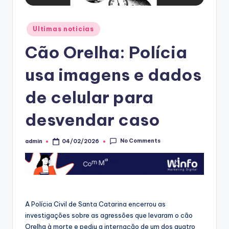
Posted
Ultimas noticias
in
Cão Orelha: Polícia
usa imagens e dados
de celular para
desvendar caso
No Comments
admin
04/02/2026
Posted
by
A Polícia Civil de Santa Catarina encerrou as
investigações sobre as agressões que levaram o cão
Orelha à morte e pediu a internação de um dos quatro