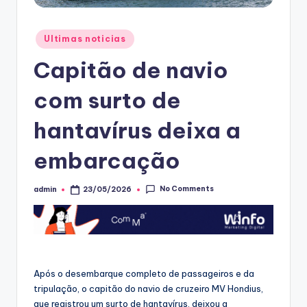
Posted
Ultimas noticias
in
Capitão de navio
com surto de
hantavírus deixa a
embarcação
No Comments
admin
23/05/2026
Posted
by
Após o desembarque completo de passageiros e da
tripulação, o capitão do navio de cruzeiro MV Hondius,
que registrou um surto de hantavírus, deixou a