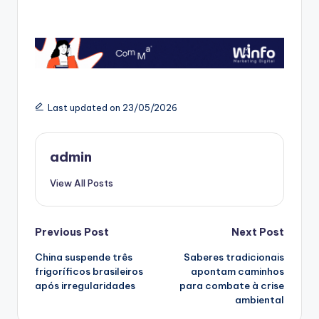
Last updated on 23/05/2026
admin
View All Posts
Post
Previous Post
Next Post
China suspende três
Saberes tradicionais
navigation
frigoríficos brasileiros
apontam caminhos
após irregularidades
para combate à crise
ambiental