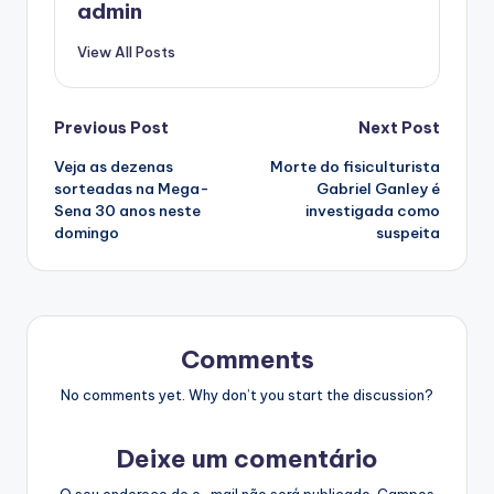
admin
View All Posts
Post
Previous Post
Next Post
Veja as dezenas
Morte do fisiculturista
navigation
sorteadas na Mega-
Gabriel Ganley é
Sena 30 anos neste
investigada como
domingo
suspeita
Comments
No comments yet. Why don’t you start the discussion?
Deixe um comentário
O seu endereço de e-mail não será publicado.
Campos