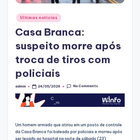
Posted
Ultimas noticias
in
Casa Branca:
suspeito morre após
troca de tiros com
policiais
No Comments
admin
24/05/2026
Posted
by
Um homem armado que atirou em um posto de controle
da Casa Branca foi baleado por policiais e morreu após
ser levado ao hospital na noite de sábado (23),