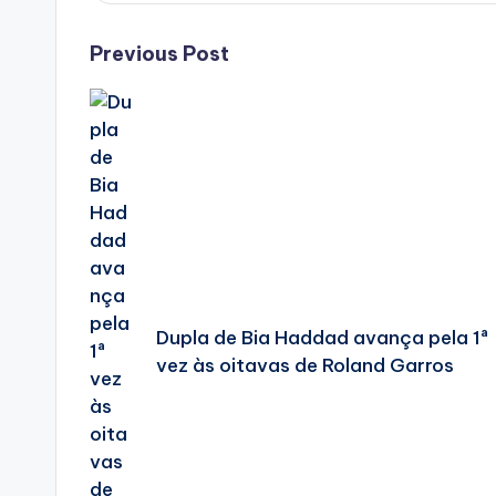
Post
Previous Post
navigation
Dupla de Bia Haddad avança pela 1ª
vez às oitavas de Roland Garros