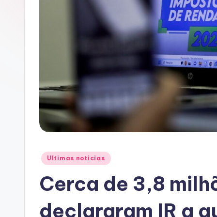
A
C
Posted
Ultimas noticias
in
Cerca de 3,8 milh
declararam IR a q