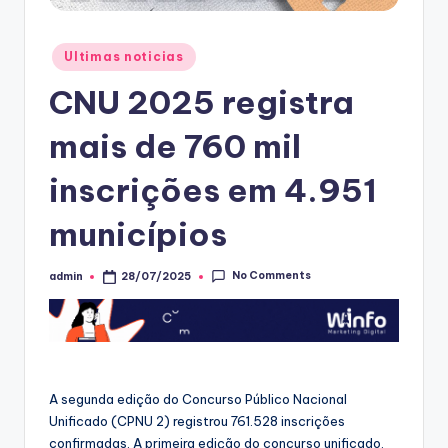
Posted
Ultimas noticias
in
CNU 2025 registra
mais de 760 mil
inscrições em 4.951
municípios
No Comments
admin
28/07/2025
Posted
by
A segunda edição do Concurso Público Nacional
Unificado (CPNU 2) registrou 761.528 inscrições
confirmadas. A primeira edição do concurso unificado,