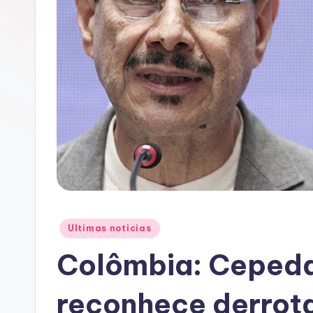
A
C
Posted
Ultimas noticias
in
Colômbia: Cepeda
reconhece derrota