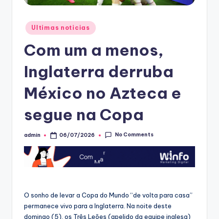
Posted
Ultimas noticias
in
Com um a menos,
Inglaterra derruba
México no Azteca e
segue na Copa
No Comments
admin
06/07/2026
Posted
by
O sonho de levar a Copa do Mundo “de volta para casa”
permanece vivo para a Inglaterra. Na noite deste
domingo (5), os Três Leões (apelido da equipe inglesa)