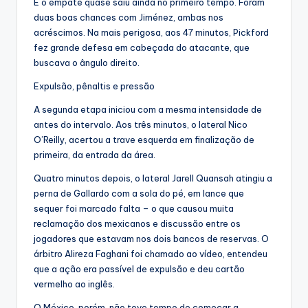
E o empate quase saiu ainda no primeiro tempo. Foram
duas boas chances com Jiménez, ambas nos
acréscimos. Na mais perigosa, aos 47 minutos, Pickford
fez grande defesa em cabeçada do atacante, que
buscava o ângulo direito.
Expulsão, pênaltis e pressão
A segunda etapa iniciou com a mesma intensidade de
antes do intervalo. Aos três minutos, o lateral Nico
O’Reilly, acertou a trave esquerda em finalização de
primeira, da entrada da área.
Quatro minutos depois, o lateral Jarell Quansah atingiu a
perna de Gallardo com a sola do pé, em lance que
sequer foi marcado falta – o que causou muita
reclamação dos mexicanos e discussão entre os
jogadores que estavam nos dois bancos de reservas. O
árbitro Alireza Faghani foi chamado ao vídeo, entendeu
que a ação era passível de expulsão e deu cartão
vermelho ao inglês.
O México, porém, não teve tempo de começar a