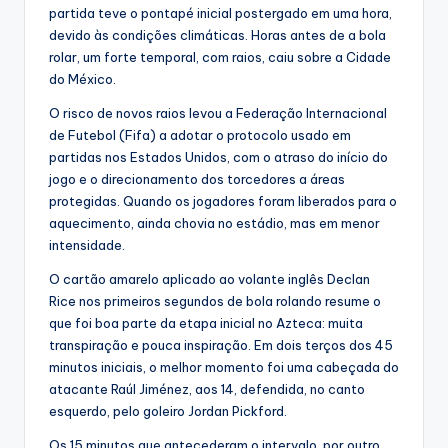
partida teve o pontapé inicial postergado em uma hora,
devido às condições climáticas. Horas antes de a bola
rolar, um forte temporal, com raios, caiu sobre a Cidade
do México.
O risco de novos raios levou a Federação Internacional
de Futebol (Fifa) a adotar o protocolo usado em
partidas nos Estados Unidos, com o atraso do início do
jogo e o direcionamento dos torcedores a áreas
protegidas. Quando os jogadores foram liberados para o
aquecimento, ainda chovia no estádio, mas em menor
intensidade.
O cartão amarelo aplicado ao volante inglês Declan
Rice nos primeiros segundos de bola rolando resume o
que foi boa parte da etapa inicial no Azteca: muita
transpiração e pouca inspiração. Em dois terços dos 45
minutos iniciais, o melhor momento foi uma cabeçada do
atacante Raúl Jiménez, aos 14, defendida, no canto
esquerdo, pelo goleiro Jordan Pickford.
Os 15 minutos que antecederam o intervalo, por outro