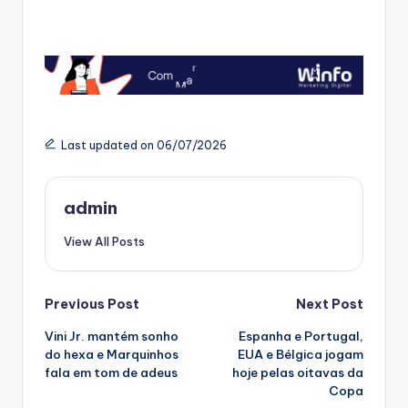
Last updated on 06/07/2026
admin
View All Posts
Post
Previous Post
Next Post
Vini Jr. mantém sonho
Espanha e Portugal,
navigation
do hexa e Marquinhos
EUA e Bélgica jogam
fala em tom de adeus
hoje pelas oitavas da
Copa