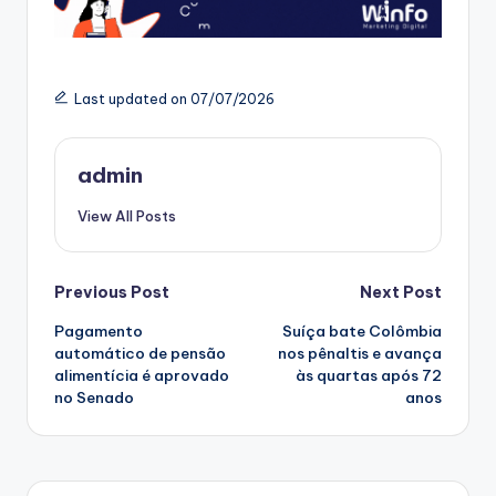
Last updated on 07/07/2026
admin
View All Posts
Post
Previous Post
Next Post
Pagamento
Suíça bate Colômbia
navigation
automático de pensão
nos pênaltis e avança
alimentícia é aprovado
às quartas após 72
no Senado
anos