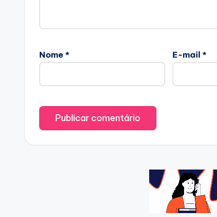
Nome
*
E-mail
*