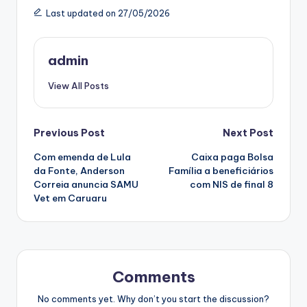
Last updated on 27/05/2026
admin
View All Posts
Post
Previous Post
Next Post
Com emenda de Lula
Caixa paga Bolsa
navigation
da Fonte, Anderson
Família a beneficiários
Correia anuncia SAMU
com NIS de final 8
Vet em Caruaru
Comments
No comments yet. Why don’t you start the discussion?