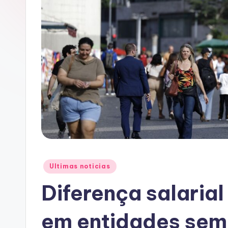
A
C
Posted
Ultimas noticias
in
Diferença salarial
em entidades sem 