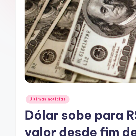
A
C
Posted
Ultimas noticias
in
Dólar sobe para R
valor desde fim d