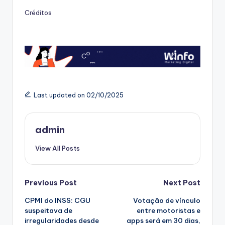
Créditos
Last updated on 02/10/2025
admin
View All Posts
Post
Previous Post
Next Post
CPMI do INSS: CGU
Votação de vínculo
navigation
suspeitava de
entre motoristas e
irregularidades desde
apps será em 30 dias,