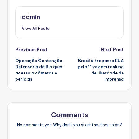
admin
View All Posts
Post
Previous Post
Next Post
Operação Contenção:
Brasil ultrapassa EUA
navigation
Defensoria do Rio quer
pela 1ª vez em ranking
acesso a câmeras e
de liberdade de
perícias
imprensa
Comments
No comments yet. Why don’t you start the discussion?