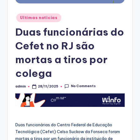
Posted
Ultimas noticias
in
Duas funcionárias do
Cefet no RJ são
mortas a tiros por
colega
No Comments
admin
28/11/2025
Posted
by
Duas funcionárias do Centro Federal de Educação
Tecnológica (Cefet) Celso Suckow da Fonseca foram
mortas a tiros por um funcionário da instituição de