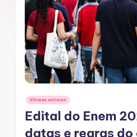
A
C
Posted
Ultimas noticias
in
Edital do Enem 20
datas e regras d