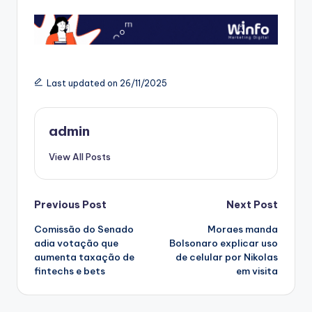
Last updated on 26/11/2025
admin
View All Posts
Post
Previous Post
Next Post
Comissão do Senado
Moraes manda
navigation
adia votação que
Bolsonaro explicar uso
aumenta taxação de
de celular por Nikolas
fintechs e bets
em visita