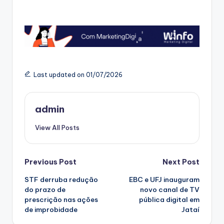
Last updated on 01/07/2026
admin
View All Posts
Post
Previous Post
Next Post
STF derruba redução
EBC e UFJ inauguram
navigation
do prazo de
novo canal de TV
prescrição nas ações
pública digital em
de improbidade
Jataí