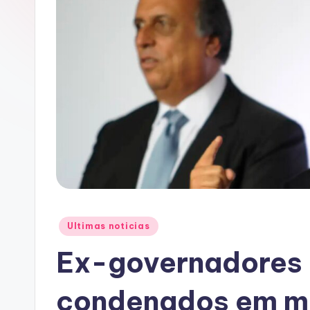
A
C
Posted
Ultimas noticias
in
Ex-governadores 
condenados em ma