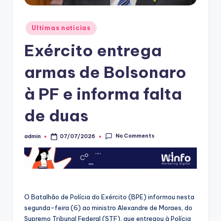
Posted
Ultimas noticias
in
Exército entrega
armas de Bolsonaro
à PF e informa falta
de duas
No Comments
admin
07/07/2026
Posted
by
O Batalhão de Polícia do Exército (BPE) informou nesta
segunda-feira (6) ao ministro Alexandre de Moraes, do
Supremo Tribunal Federal (STF), que entregou à Polícia