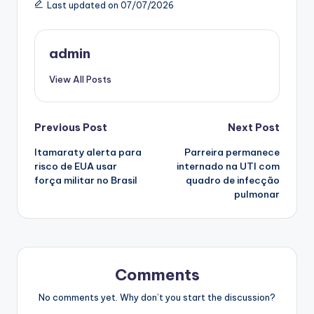
Last updated on 07/07/2026
admin
View All Posts
Post
Previous Post
Next Post
Itamaraty alerta para
Parreira permanece
navigation
risco de EUA usar
internado na UTI com
força militar no Brasil
quadro de infecção
pulmonar
Comments
No comments yet. Why don’t you start the discussion?