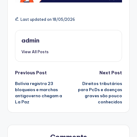
Last updated on 18/05/2026
admin
View All Posts
Post
Previous Post
Next Post
Bolívia registra 23
Direitos tributários
navigation
bloqueios e marchas
para PcDs e doenças
antigoverno chegam a
graves são pouco
La Paz
conhecidos