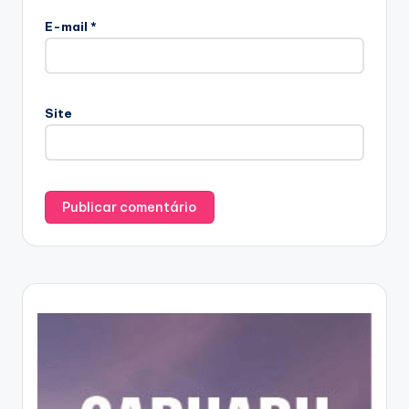
E-mail
*
Site