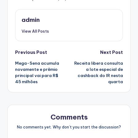
admin
View All Posts
Post
Previous Post
Next Post
Mega-Sena acumula
Receita libera consulta
navigation
novamente e prêmio
a lote especial de
principal vai para R$
cashback do IR nesta
45 milhões
quarta
Comments
No comments yet. Why don’t you start the discussion?