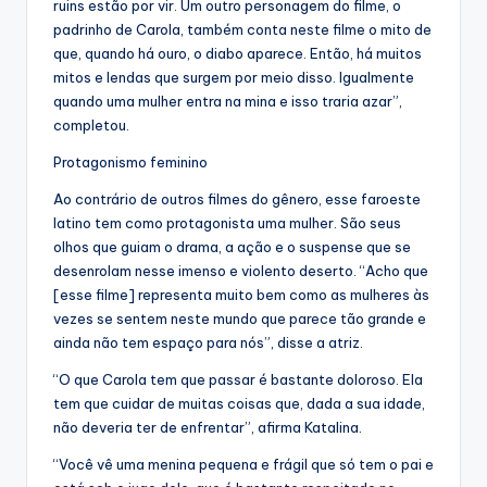
ruins estão por vir. Um outro personagem do filme, o
padrinho de Carola, também conta neste filme o mito de
que, quando há ouro, o diabo aparece. Então, há muitos
mitos e lendas que surgem por meio disso. Igualmente
quando uma mulher entra na mina e isso traria azar”,
completou.
Protagonismo feminino
Ao contrário de outros filmes do gênero, esse faroeste
latino tem como protagonista uma mulher. São seus
olhos que guiam o drama, a ação e o suspense que se
desenrolam nesse imenso e violento deserto. “Acho que
[esse filme] representa muito bem como as mulheres às
vezes se sentem neste mundo que parece tão grande e
ainda não tem espaço para nós”, disse a atriz.
“O que Carola tem que passar é bastante doloroso. Ela
tem que cuidar de muitas coisas que, dada a sua idade,
não deveria ter de enfrentar”, afirma Katalina.
“Você vê uma menina pequena e frágil que só tem o pai e