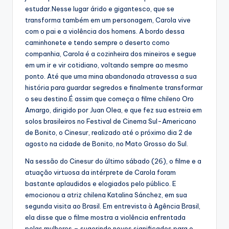
estudar.Nesse lugar árido e gigantesco, que se
transforma também em um personagem, Carola vive
com o pai e a violência dos homens. A bordo dessa
caminhonete e tendo sempre o deserto como
companhia, Carola é a cozinheira dos mineiros e segue
em um ir e vir cotidiano, voltando sempre ao mesmo
ponto. Até que uma mina abandonada atravessa a sua
história para guardar segredos e finalmente transformar
o seu destino.É assim que começa o filme chileno Oro
Amargo, dirigido por Juan Olea, e que fez sua estreia em
solos brasileiros no Festival de Cinema Sul-Americano
de Bonito, o Cinesur, realizado até o próximo dia 2 de
agosto na cidade de Bonito, no Mato Grosso do Sul.
Na sessão do Cinesur do último sábado (26), o filme e a
atuação virtuosa da intérprete de Carola foram
bastante aplaudidos e elogiados pelo público. E
emocionou a atriz chilena Katalina Sánchez, em sua
segunda visita ao Brasil. Em entrevista à Agência Brasil,
ela disse que o filme mostra a violência enfrentada
pelas mulheres – sugerindo novos significados para o