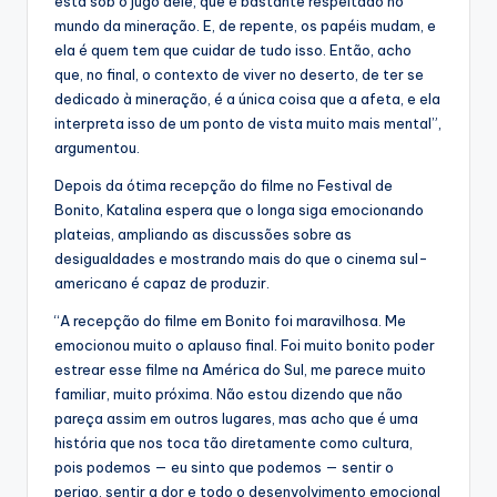
está sob o jugo dele, que é bastante respeitado no
mundo da mineração. E, de repente, os papéis mudam, e
ela é quem tem que cuidar de tudo isso. Então, acho
que, no final, o contexto de viver no deserto, de ter se
dedicado à mineração, é a única coisa que a afeta, e ela
interpreta isso de um ponto de vista muito mais mental”,
argumentou.
Depois da ótima recepção do filme no Festival de
Bonito, Katalina espera que o longa siga emocionando
plateias, ampliando as discussões sobre as
desigualdades e mostrando mais do que o cinema sul-
americano é capaz de produzir.
“A recepção do filme em Bonito foi maravilhosa. Me
emocionou muito o aplauso final. Foi muito bonito poder
estrear esse filme na América do Sul, me parece muito
familiar, muito próxima. Não estou dizendo que não
pareça assim em outros lugares, mas acho que é uma
história que nos toca tão diretamente como cultura,
pois podemos — eu sinto que podemos — sentir o
perigo, sentir a dor e todo o desenvolvimento emocional