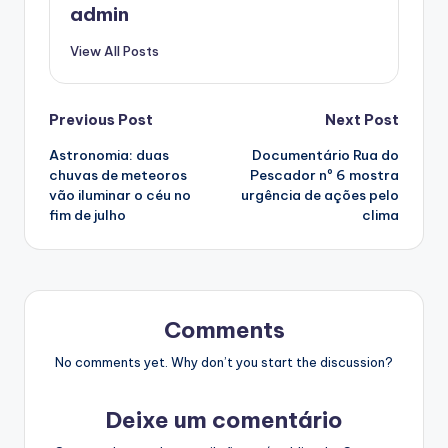
admin
View All Posts
Post
Previous Post
Next Post
Astronomia: duas
Documentário Rua do
navigation
chuvas de meteoros
Pescador nº 6 mostra
vão iluminar o céu no
urgência de ações pelo
fim de julho
clima
Comments
No comments yet. Why don’t you start the discussion?
Deixe um comentário