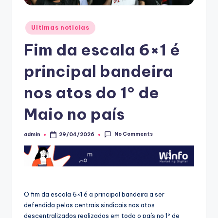
Posted
Ultimas noticias
in
Fim da escala 6×1 é
principal bandeira
nos atos do 1° de
Maio no país
No Comments
admin
29/04/2026
Posted
by
O fim da escala 6×1 é a principal bandeira a ser
defendida pelas centrais sindicais nos atos
descentralizados realizados em todo o país no 1º de