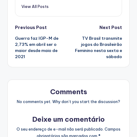
View All Posts
Post
Previous Post
Next Post
Guerra faz IGP-M de
TV Brasil transmite
navigation
2,73% em abril ser o
jogos do Brasileirão
maior desde maio de
Feminino nesta sexta e
2021
sábado
Comments
No comments yet. Why don’t you start the discussion?
Deixe um comentário
O seu endereço de e-mail não será publicado.
Campos
obrigatórios são marcados com
*