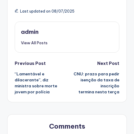
Last updated on 08/07/2025
admin
View All Posts
Post
Previous Post
Next Post
“Lamentável e
CNU: prazo para pedir
navigation
dilacerante”, diz
isenção da taxa de
ministra sobre morte
inscrição
jovem por polícia
termina nesta terça
Comments