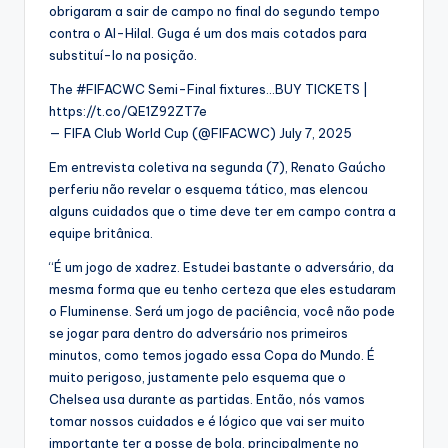
obrigaram a sair de campo no final do segundo tempo
contra o Al-Hilal. Guga é um dos mais cotados para
substituí-lo na posição.
The #FIFACWC Semi-Final fixtures…BUY TICKETS |
https://t.co/QE1Z92ZT7e
— FIFA Club World Cup (@FIFACWC) July 7, 2025
Em entrevista coletiva na segunda (7), Renato Gaúcho
perferiu não revelar o esquema tático, mas elencou
alguns cuidados que o time deve ter em campo contra a
equipe britânica.
“É um jogo de xadrez. Estudei bastante o adversário, da
mesma forma que eu tenho certeza que eles estudaram
o Fluminense. Será um jogo de paciência, você não pode
se jogar para dentro do adversário nos primeiros
minutos, como temos jogado essa Copa do Mundo. É
muito perigoso, justamente pelo esquema que o
Chelsea usa durante as partidas. Então, nós vamos
tomar nossos cuidados e é lógico que vai ser muito
importante ter a posse de bola, principalmente no