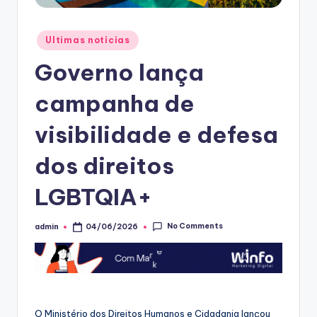
Posted
Ultimas noticias
in
Governo lança
campanha de
visibilidade e defesa
dos direitos
LGBTQIA+
No Comments
admin
04/06/2026
Posted
by
O Ministério dos Direitos Humanos e Cidadania lançou