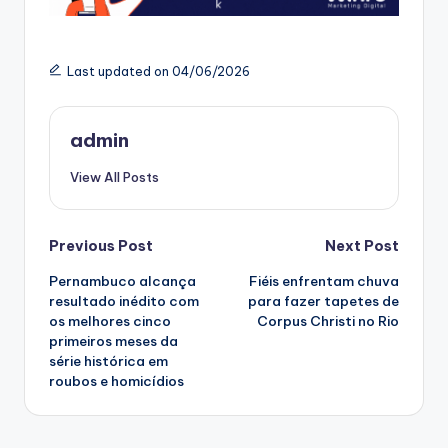
Last updated on 04/06/2026
admin
View All Posts
Post
Previous Post
Next Post
Pernambuco alcança
Fiéis enfrentam chuva
navigation
resultado inédito com
para fazer tapetes de
os melhores cinco
Corpus Christi no Rio
primeiros meses da
série histórica em
roubos e homicídios