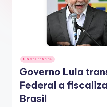
A
C
Posted
Ultimas noticias
in
Governo Lula trans
Federal a fiscali
Brasil