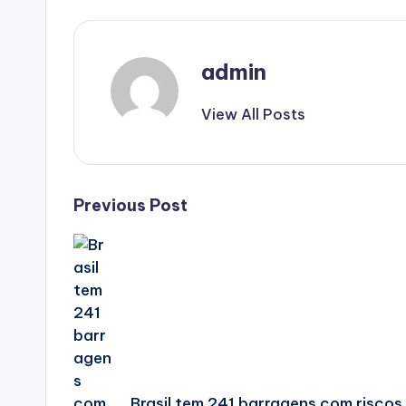
admin
View All Posts
Post
Previous Post
navigation
Brasil tem 241 barragens com riscos