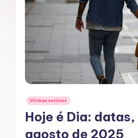
A
C
Posted
Ultimas noticias
in
Hoje é Dia: datas,
agosto de 2025