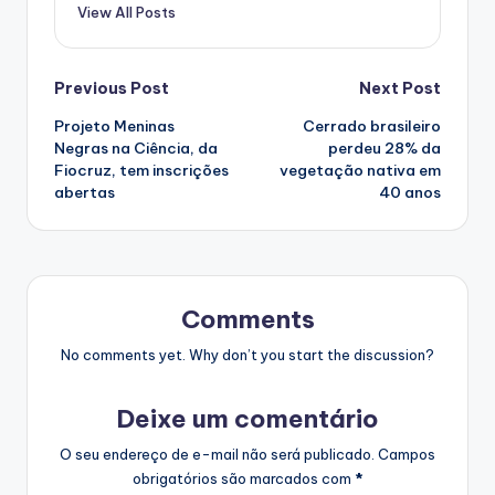
View All Posts
Post
Previous Post
Next Post
Projeto Meninas
Cerrado brasileiro
navigation
Negras na Ciência, da
perdeu 28% da
Fiocruz, tem inscrições
vegetação nativa em
abertas
40 anos
Comments
No comments yet. Why don’t you start the discussion?
Deixe um comentário
O seu endereço de e-mail não será publicado.
Campos
obrigatórios são marcados com
*