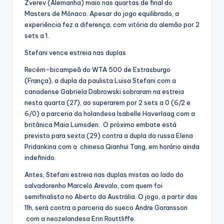
Zverev (Alemanha) maio nas quartas de final do
Masters de Mônaco. Apesar do jogo equilibrado, a
experiência fez a diferença, com vitória do alemão por 2
sets a 1.
Stefani vence estreia nas duplas
Recém-bicampeã do WTA 500 de Estrasburgo
(França), a dupla da paulista Luisa Stefani com a
canadense Gabriela Dabrowski sobraram na estreia
nesta quarta (27), ao superarem por 2 sets a 0 (6/2 e
6/0) a parceria da holandesa Isabelle Haverlaag com a
britânica Maia Lumsden. O próximo embate está
previsto para sexta (29) contra a dupla da russa Elena
Pridankina com a chinesa Qianhui Tang, em horário ainda
indefinido.
Antes, Stefani estreia nas duplas mistas ao lado do
salvadorenho Marcelo Arevalo, com quem foi
semifinalista no Aberto da Austrália. O jogo, a partir das
11h, será contra a parceria do sueco Andre Goransson
com a neozelandesa Erin Routtliffe.