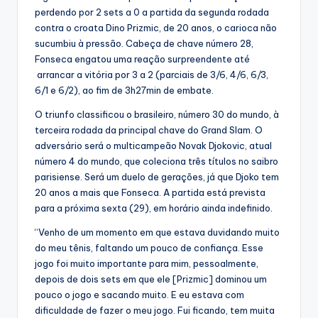
perdendo por 2 sets a 0 a partida da segunda rodada
contra o croata Dino Prizmic, de 20 anos, o carioca não
sucumbiu à pressão. Cabeça de chave número 28,
Fonseca engatou uma reação surpreendente até
arrancar a vitória por 3 a 2 (parciais de 3/6, 4/6, 6/3,
6/1 e 6/2), ao fim de 3h27min de embate.
O triunfo classificou o brasileiro, número 30 do mundo, à
terceira rodada da principal chave do Grand Slam. O
adversário será o multicampeão Novak Djokovic, atual
número 4 do mundo, que coleciona três títulos no saibro
parisiense. Será um duelo de gerações, já que Djoko tem
20 anos a mais que Fonseca. A partida está prevista
para a próxima sexta (29), em horário ainda indefinido.
“Venho de um momento em que estava duvidando muito
do meu tênis, faltando um pouco de confiança. Esse
jogo foi muito importante para mim, pessoalmente,
depois de dois sets em que ele [Prizmic] dominou um
pouco o jogo e sacando muito. E eu estava com
dificuldade de fazer o meu jogo. Fui ficando, tem muita