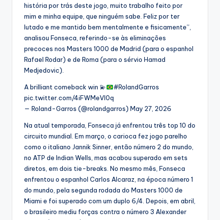
história por trás deste jogo, muito trabalho feito por
mim e minha equipe, que ninguém sabe. Feliz por ter
lutado e me mantido bem mentalmente e fisicamente”,
analisou Fonseca, referindo-se às eliminações
precoces nos Masters 1000 de Madrid (para o espanhol
Rafael Rodar) e de Roma (para o sérvio Hamad
Medjedovic).
A brilliant comeback win
💫
#RolandGarros
pic.twitter.com/4iFWMeVI0q
— Roland-Garros (@rolandgarros) May 27, 2026
Na atual temporada, Fonseca já enfrentou três top 10 do
circuito mundial. Em março, o carioca fez jogo parelho
como o italiano Jannik Sinner, então número 2 do mundo,
no ATP de Indian Wells, mas acabou superado em sets
diretos, em dois tie-breaks. No mesmo mês, Fonseca
enfrentou o espanhol Carlos Alcaraz, na época número 1
do mundo, pela segunda rodada do Masters 1000 de
Miami e foi superado com um duplo 6/4. Depois, em abril,
o brasileiro mediu forças contra o número 3 Alexander