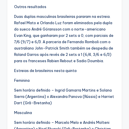
Outros resultados
Duas duplas masculinas brasileiras pararam na estreia.
Rafael Mato e Orlando Luz foram eliminados pela dupla
do sueco André Göransson com o norte-americano
Evan King, que ganharam por 2 sets a 0, com parciais de
7/6 (9/7) e 6/3. A parceria de Fernando Romboli com o
australiano John-Patrick Smith também se despediu de
Roland Garros após revés de 2 sets a 1 (6/4, 3/6 e 6/3)
para os franceses Rabien Rebout e Sadio Doumbia.
Estreias de brasileiros nesta quinta
Feminina
Sem horário definido – Ingrid Gamarra Martins e Solana
Sierra (Argentina) x Alexandra Panova (Rússia) e Harriet
Dart (Grã-Bretanha)
Masculina
Sem horário definido – Marcelo Melo e Andrés Molteni
(Argentina) x Neal Skupski (Grã-Bretanha) e Christian