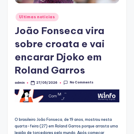
Posted
Ultimas noticias
in
João Fonseca vira
sobre croata e vai
encarar Djoko em
Roland Garros
No Comments
admin
27/05/2026
Posted
by
O brasileiro João Fonseca, de 19 anos, mostrou nesta
quarta-feira (27) em Roland Garros porque arrasta uma
legião de torcedores pelo mundo. Após começar