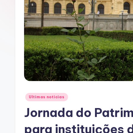
A
C
Posted
Ultimas noticias
in
Jornada do Patrim
para instituições 