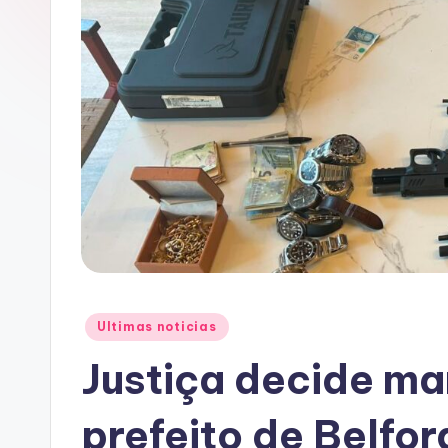
A
C
Posted
Ultimas noticias
in
Justiça decide ma
prefeito de Belfo