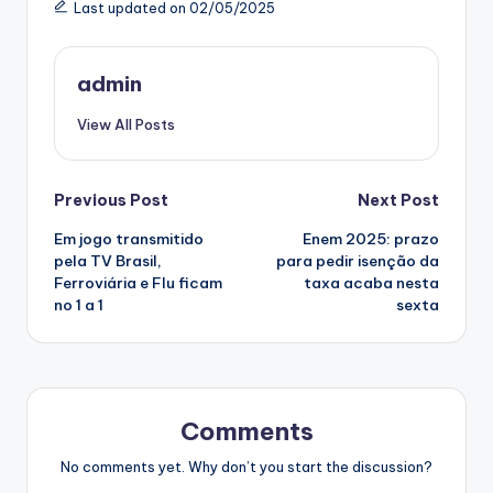
Last updated on 02/05/2025
admin
View All Posts
Post
Previous Post
Next Post
Em jogo transmitido
Enem 2025: prazo
navigation
pela TV Brasil,
para pedir isenção da
Ferroviária e Flu ficam
taxa acaba nesta
no 1 a 1
sexta
Comments
No comments yet. Why don’t you start the discussion?