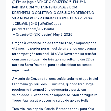
🕘 Fim de jogo e VENCE O CRUZEIRO!!!!! EM UMA
PARTIDA COM MUITA INTENSIDADE E BOM
DESEMPENHO COLETIVO, O CABULOSO DERROTA O
VILA NOVA POR 2 A 0!!⚽ KAIO JORGE DUAS VEZES🔷
#CRUxVIL | 2-0 | #ReiDeCopas
pic.twitter.com/vHZ161utId
— Cruzeiro 🦊 (@Cruzeiro) May 2, 2025
Graças à vitória na ida da terceira fase, a Raposa pode
até mesmo perder por um gol de diferença que avança
na competição nacional. Já o Vila Nova precisa triunfar
com uma vantagem de três gols na volta, no dia 22 de
maio no Serra Dourada, para se classificar no tempo
regulamentar.
A vitória do Cruzeiro foi construída toda na etapa inicial.
O primeiro gol saiu aos 33 minutos, quando Kaio Jorge
recebeu na intermediária adversária e partiu em
velocidade. O atacante da Raposa se livrou do zagueiro
Tiago Pagnussat e bateu na saída do goleiro Halls.
Três minutos depois, Gabriel Barbosa tocou para Kaio