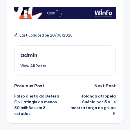
Last updated on 20/06/2026
admin
View All Posts
Post
Previous Post
Next Post
Falso alerta da Defesa
Holanda atropela
navigation
Civil atingiu ao menos
Suécia por 5 a 1 e
30 milhões em 8
mostra força no grupo
estados
F