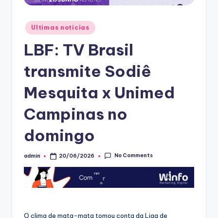
Posted
Ultimas noticias
in
LBF: TV Brasil
transmite Sodiê
Mesquita x Unimed
Campinas no
domingo
No Comments
admin
20/06/2026
Posted
by
O clima de mata-mata tomou conta da Liga de