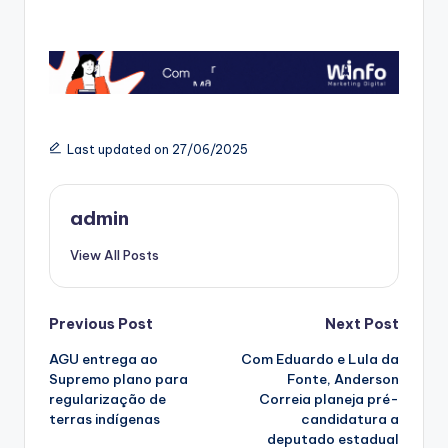
Last updated on 27/06/2025
admin
View All Posts
Post
Previous Post
Next Post
AGU entrega ao
Com Eduardo e Lula da
navigation
Supremo plano para
Fonte, Anderson
regularização de
Correia planeja pré-
terras indígenas
candidatura a
deputado estadual