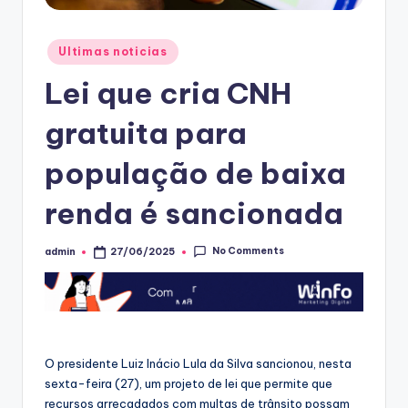
Posted
Ultimas noticias
in
Lei que cria CNH
gratuita para
população de baixa
renda é sancionada
No Comments
admin
27/06/2025
Posted
by
O presidente Luiz Inácio Lula da Silva sancionou, nesta
sexta-feira (27), um projeto de lei que permite que
recursos arrecadados com multas de trânsito possam