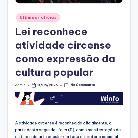
Posted
Ultimas noticias
in
Lei reconhece
atividade circense
como expressão da
cultura popular
No Comments
admin
11/05/2026
Posted
by
A atividade circense é reconhecida oficialmente, a
partir desta segunda-feira (11), como manifestação da
cultura e da arte popular em todo o território nacional.