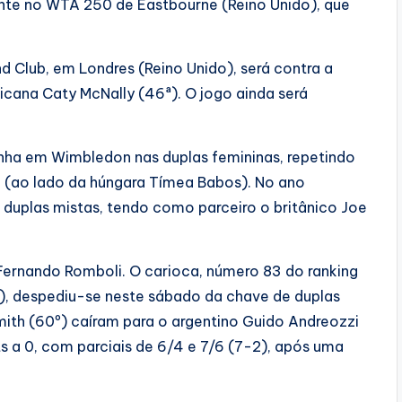
ente no WTA 250 de Eastbourne (Reino Unido), que
 Club, em Londres (Reino Unido), será contra a
icana Caty McNally (46ª). O jogo ainda será
anha em Wimbledon nas duplas femininas, repetindo
 (ao lado da húngara Tímea Babos). No ano
 duplas mistas, tendo como parceiro o britânico Joe
ernando Romboli. O carioca, número 83 do ranking
P), despediu-se neste sábado da chave de duplas
Smith (60º) caíram para o argentino Guido Andreozzi
ets a 0, com parciais de 6/4 e 7/6 (7-2), após uma