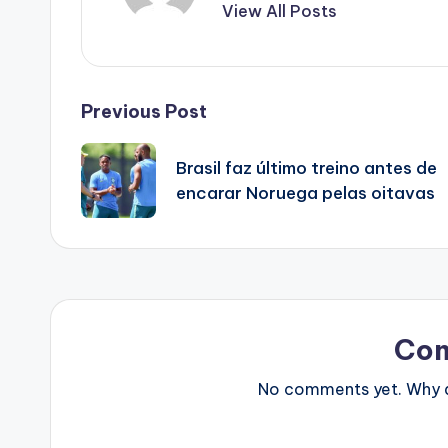
View All Posts
Post
Previous Post
navigation
Brasil faz último treino antes de
encarar Noruega pelas oitavas
Co
No comments yet. Why do