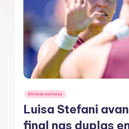
A
C
Posted
Ultimas noticias
in
Luisa Stefani ava
final nas duplas 