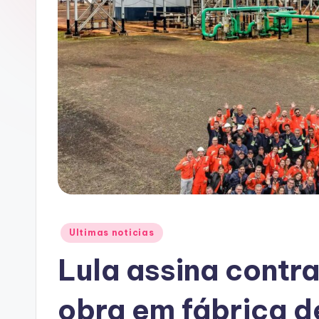
A
C
Posted
Ultimas noticias
in
Lula assina contr
obra em fábrica de