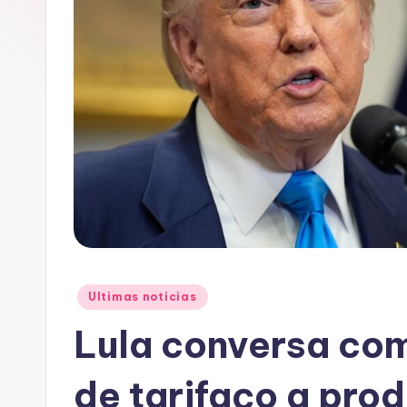
A
C
Posted
Ultimas noticias
in
Lula conversa co
de tarifaço a prod