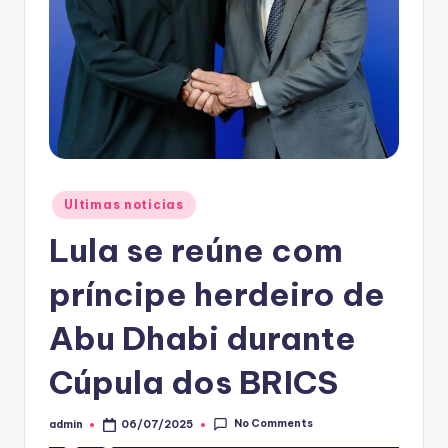
Posted
Ultimas noticias
in
Lula se reúne com
príncipe herdeiro de
Abu Dhabi durante
Cúpula dos BRICS
No Comments
admin
06/07/2025
Posted
by